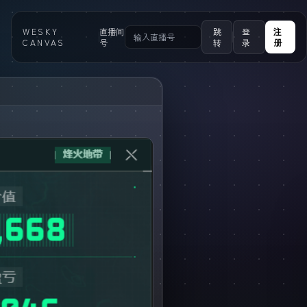
WESKY
直播间
跳
登
注
CANVAS
号
转
录
册